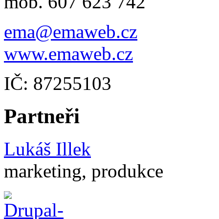
mob. 607 623 742
ema@emaweb.cz
www.emaweb.cz
IČ: 87255103
Partneři
Lukáš Illek
marketing, produkce